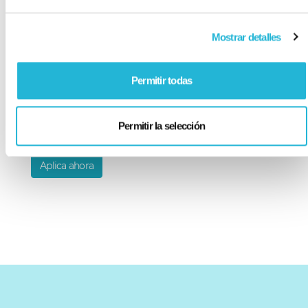
¿Cuánto ganaría en un certificado de depósito
a plazo fijo?
Mostrar detalles
¿Se puede abrir un certificado de depósito a
plazo fijo a nombre de un menor de edad?
Permitir todas
Conoce la Resolución de Certificados de
Inversión Desmaterializados
Permitir la selección
Aplica ahora