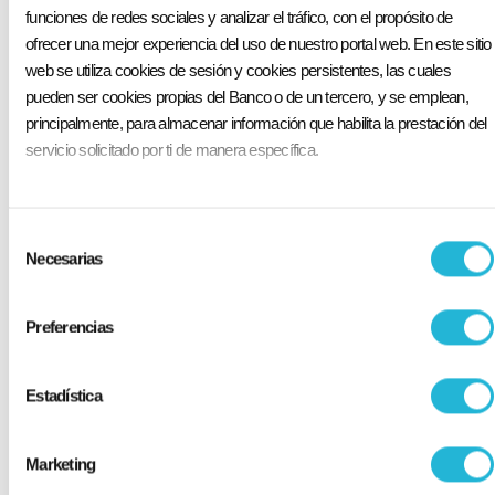
residencia legal
funciones de redes sociales y analizar el tráfico, con el propósito de
ofrecer una mejor experiencia del uso de nuestro portal web. En este sitio
Cédula de identidad
web se utiliza cookies de sesión y cookies persistentes, las cuales
pueden ser cookies propias del Banco o de un tercero, y se emplean,
Planilla de servicio básico de uno de los dos
principalmente, para almacenar información que habilita la prestación del
últimos meses
servicio solicitado por ti de manera específica.
Aplica ahora
Selección
Necesarias
de
consentimiento
Preguntas Frecuentes
Preferencias
¿Qué tasa de interés paga el banco?
Estadística
¿Cómo se pagan los intereses en un certificado
de depósito a plazo fijo?
Marketing