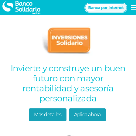
Pasar
al
Navegación
contenido
principal
principal
Invierte y construye un buen
futuro con mayor
rentabilidad y asesoría
personalizada
Más detalles
Aplica ahora