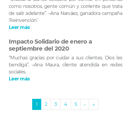
como nosotros, gente común y corriente que trata
de salir adelante”. –Ana Narváez, ganadora campaña
‘Reinvención’
Leer más
Impacto Solidario de enero a
septiembre del 2020
“Muchas gracias por cuidar a sus clientes. Dios les
bendiga”. –Ana Maura, cliente atendida en redes
sociales.
Leer más
Paginación
Página
1
Página
2
Página
3
Página
4
Página
5
Siguiente
›
Última
»
actual
página
página