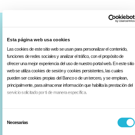
Varios
Esta página web usa cookies
Contáctanos
Las cookies de este sitio web se usan para personalizar el contenido,
Conócenos
funciones de redes sociales y analizar el tráfico, con el propósito de
ofrecer una mejor experiencia del uso de nuestro portal web. En este sitio
Simula tu crédito o inversión
web se utiliza cookies de sesión y cookies persistentes, las cuales
pueden ser cookies propias del Banco o de un tercero, y se emplean,
Educación financiera
principalmente, para almacenar información que habilita la prestación del
servicio solicitado por ti de manera específica.
Trabaja con nosotros
Transparencia
Selección
Aviso legal
Necesarias
de
consentimiento