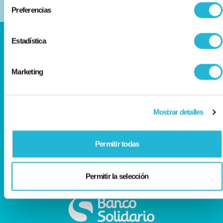
Preferencias
Estadística
Síguenos en:
Marketing
Llámanos al:
0990765765
Mostrar detalles
Permitir todas
Visítanos en:
Agencias
Permitir la selección